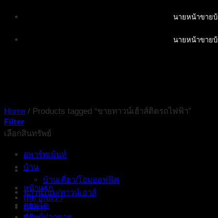
Skip
นายหน้าขายบ้
to
content
นายหน้าขายบ้
Home
/
Products tagged “ขายทาวน์เฮ้าส์ติดรถไฟฟ้า”
Filter
เลือกสินทรัพย์
อพาร์ทเม้นท์
บ้าน
บ้านเดี่ยว/โฮมออฟฟิศ
หน้าแรก
ทาวน์โฮม/ทาวน์เฮาส์
เกี่ยวกับเรา
คอนโด
บริการ
ทรัพย์ฝากขาย
ที่ดิน