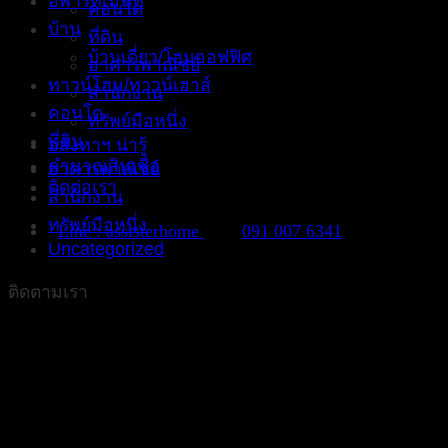
อพาร์ทเม้นท์
คอนโด
บ้าน
ที่ดิน
บ้านเดี่ยว/โฮมออฟฟิศ
อาคารพาณิชย์
ทาวน์โฮม/ทาวน์เฮาส์
สำนักงาน
คอนโด
ทรัพย์มือหนึ่ง
ที่ดิน
อสังหาฯ น่ารู้
คำนวณสินเชื่อ
อาคารพาณิชย์
ติดต่อเรา
สำนักงาน
ทรัพย์มือหนึ่ง
Line : assisterhome
091 007 6341
Uncategorized
ติดตามเรา