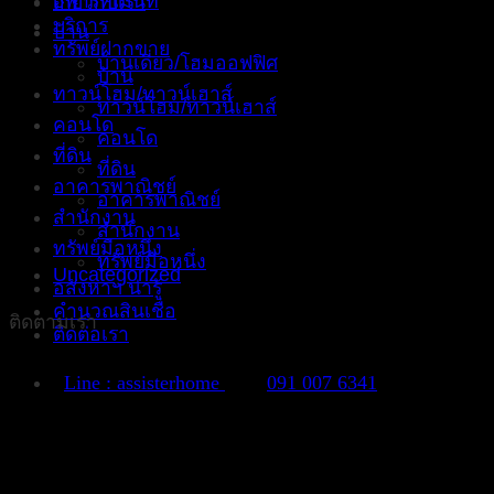
อพาร์ทเม้นท์
เกี่ยวกับเรา
บริการ
บ้าน
ทรัพย์ฝากขาย
บ้านเดี่ยว/โฮมออฟฟิศ
บ้าน
ทาวน์โฮม/ทาวน์เฮาส์
ทาวน์โฮม/ทาวน์เฮาส์
คอนโด
คอนโด
ที่ดิน
ที่ดิน
อาคารพาณิชย์
อาคารพาณิชย์
สำนักงาน
สำนักงาน
ทรัพย์มือหนึ่ง
ทรัพย์มือหนึ่ง
Uncategorized
อสังหาฯ น่ารู้
คำนวณสินเชื่อ
ติดตามเรา
ติดต่อเรา
Line : assisterhome
091 007 6341