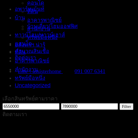
คอนโด
อพาร์ทเม้นท์
ที่ดิน
บ้าน
อาคารพาณิชย์
บ้านเดี่ยว/โฮมออฟฟิศ
สำนักงาน
ทาวน์โฮม/ทาวน์เฮาส์
ทรัพย์มือหนึ่ง
คอนโด
อสังหาฯ น่ารู้
คำนวณสินเชื่อ
ที่ดิน
ติดต่อเรา
อาคารพาณิชย์
สำนักงาน
Line : assisterhome
091 007 6341
ทรัพย์มือหนึ่ง
Uncategorized
เลือกสินทรัพย์ตามราคา
Min
Max
Filter
price
price
ติดตามเรา