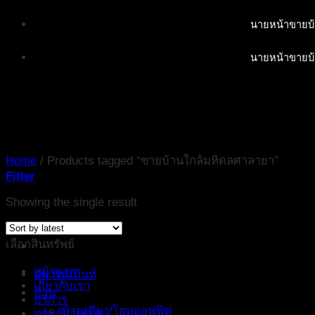
Skip
นายหน้าขายบ้
to
content
นายหน้าขายบ้
Home
/
Products tagged “ขายบ้านใกล้มหิดลศาลายา”
Filter
Showing the single result
เลือกสินทรัพย์
หน้าแรก
อพาร์ทเม้นท์
เกี่ยวกับเรา
บ้าน
บริการ
บ้านเดี่ยว/โฮมออฟฟิศ
ทรัพย์ฝากขาย