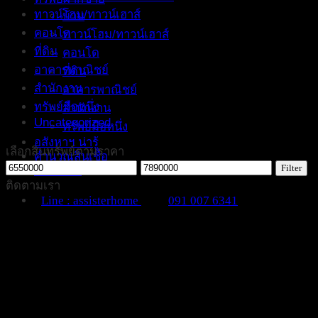
ทาวน์โฮม/ทาวน์เฮาส์
บ้าน
คอนโด
ทาวน์โฮม/ทาวน์เฮาส์
ที่ดิน
คอนโด
อาคารพาณิชย์
ที่ดิน
สำนักงาน
อาคารพาณิชย์
ทรัพย์มือหนึ่ง
สำนักงาน
Uncategorized
ทรัพย์มือหนึ่ง
อสังหาฯ น่ารู้
เลือกสินทรัพย์ตามราคา
คำนวณสินเชื่อ
Min
Max
Filter
ติดต่อเรา
price
price
ติดตามเรา
Line : assisterhome
091 007 6341