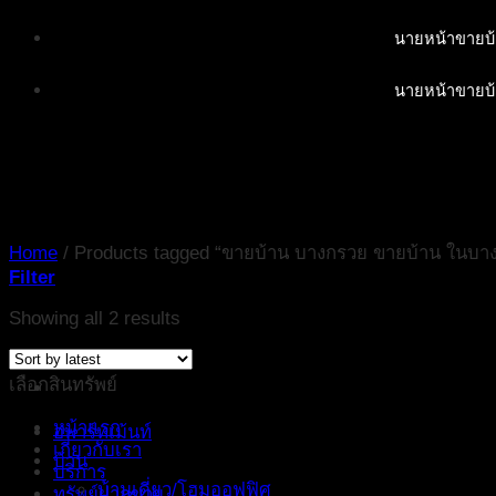
Skip
นายหน้าขายบ้
to
content
นายหน้าขายบ้
Home
/
Products tagged “ขายบ้าน บางกรวย ขายบ้าน ในบา
Filter
Showing all 2 results
เลือกสินทรัพย์
หน้าแรก
อพาร์ทเม้นท์
เกี่ยวกับเรา
บ้าน
บริการ
บ้านเดี่ยว/โฮมออฟฟิศ
ทรัพย์ฝากขาย