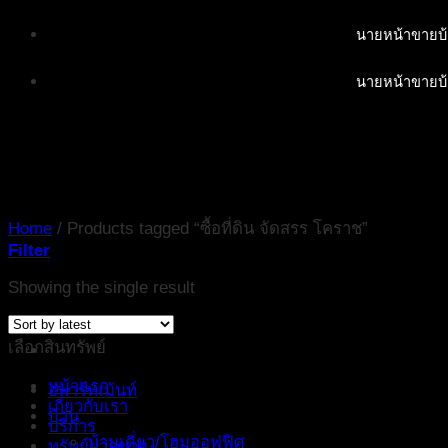
Skip
นายหน้าขายบ้
to
content
นายหน้าขายบ้
Home
/
Products tagged “ซื้อที่ดิน จัดสรร โคราช”
Filter
Showing the single result
เลือกสินทรัพย์
หน้าแรก
อพาร์ทเม้นท์
เกี่ยวกับเรา
บ้าน
บริการ
บ้านเดี่ยว/โฮมออฟฟิศ
ทรัพย์ฝากขาย