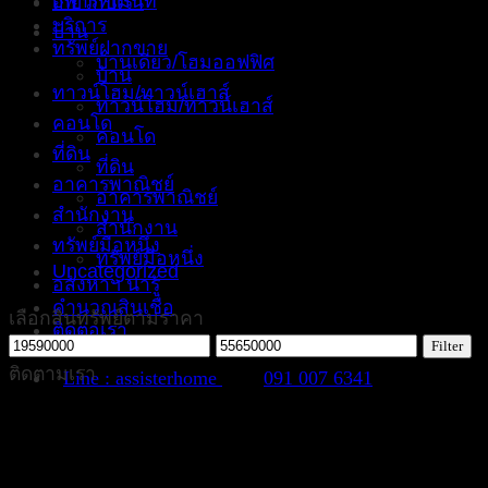
อพาร์ทเม้นท์
เกี่ยวกับเรา
บริการ
บ้าน
ทรัพย์ฝากขาย
บ้านเดี่ยว/โฮมออฟฟิศ
บ้าน
ทาวน์โฮม/ทาวน์เฮาส์
ทาวน์โฮม/ทาวน์เฮาส์
คอนโด
คอนโด
ที่ดิน
ที่ดิน
อาคารพาณิชย์
อาคารพาณิชย์
สำนักงาน
สำนักงาน
ทรัพย์มือหนึ่ง
ทรัพย์มือหนึ่ง
Uncategorized
อสังหาฯ น่ารู้
คำนวณสินเชื่อ
เลือกสินทรัพย์ตามราคา
ติดต่อเรา
Min
Max
Filter
price
price
ติดตามเรา
Line : assisterhome
091 007 6341