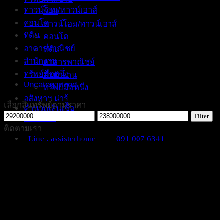
ทาวน์โฮม/ทาวน์เฮาส์
บ้าน
คอนโด
ทาวน์โฮม/ทาวน์เฮาส์
ที่ดิน
คอนโด
อาคารพาณิชย์
ที่ดิน
สำนักงาน
อาคารพาณิชย์
ทรัพย์มือหนึ่ง
สำนักงาน
Uncategorized
ทรัพย์มือหนึ่ง
อสังหาฯ น่ารู้
เลือกสินทรัพย์ตามราคา
คำนวณสินเชื่อ
Min
Max
Filter
ติดต่อเรา
price
price
ติดตามเรา
Line : assisterhome
091 007 6341