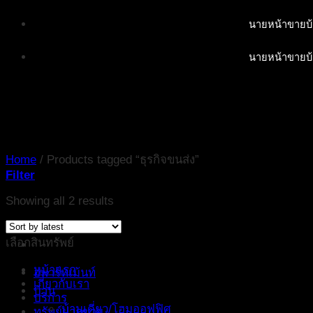
Skip
นายหน้าขายบ้
to
content
นายหน้าขายบ้
Home
/
Products tagged “ธุรกิจขนส่ง”
Filter
Showing all 2 results
เลือกสินทรัพย์
หน้าแรก
อพาร์ทเม้นท์
เกี่ยวกับเรา
บ้าน
บริการ
บ้านเดี่ยว/โฮมออฟฟิศ
ทรัพย์ฝากขาย