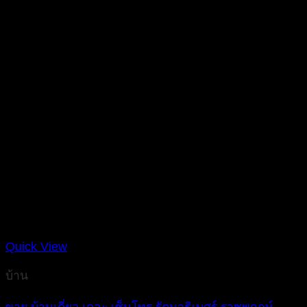
Quick View
บ้าน
ขาย บ้านเดี่ยว เดอะ เซ็นโทร รัตนาธิเบศร์ ราชพฤกษ์