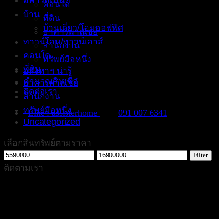
อพาร์ทเม้นท์
คอนโด
บ้าน
ที่ดิน
บ้านเดี่ยว/โฮมออฟฟิศ
อาคารพาณิชย์
ทาวน์โฮม/ทาวน์เฮาส์
สำนักงาน
คอนโด
ทรัพย์มือหนึ่ง
ที่ดิน
อสังหาฯ น่ารู้
คำนวณสินเชื่อ
อาคารพาณิชย์
ติดต่อเรา
สำนักงาน
ทรัพย์มือหนึ่ง
Line : assisterhome
091 007 6341
Uncategorized
เลือกสินทรัพย์ตามราคา
Min
Max
Filter
price
price
ติดตามเรา