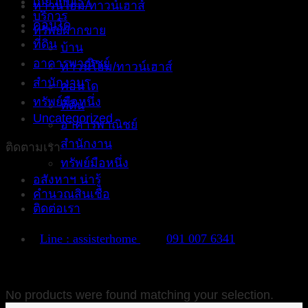
เกี่ยวกับเรา
ทาวน์โฮม/ทาวน์เฮาส์
บริการ
คอนโด
ทรัพย์ฝากขาย
ที่ดิน
บ้าน
อาคารพาณิชย์
ทาวน์โฮม/ทาวน์เฮาส์
สำนักงาน
คอนโด
ทรัพย์มือหนึ่ง
ที่ดิน
Uncategorized
อาคารพาณิชย์
สำนักงาน
ติดตามเรา
ทรัพย์มือหนึ่ง
อสังหาฯ น่ารู้
คำนวณสินเชื่อ
ติดต่อเรา
Line : assisterhome
091 007 6341
No products were found matching your selection.