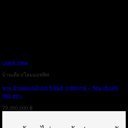
Quick View
บ้านเดี่ยว/โฮมออฟฟิศ
ขาย บ้านพฤกษ์ภิรมย์ รีเจ้นท์ ราชพฤกษ์ – รัตนาธิเบศร์
593 ตรว.
79,000,000
฿