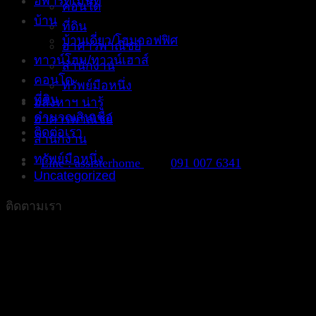
อพาร์ทเม้นท์
คอนโด
บ้าน
ที่ดิน
บ้านเดี่ยว/โฮมออฟฟิศ
อาคารพาณิชย์
ทาวน์โฮม/ทาวน์เฮาส์
สำนักงาน
คอนโด
ทรัพย์มือหนึ่ง
ที่ดิน
อสังหาฯ น่ารู้
คำนวณสินเชื่อ
อาคารพาณิชย์
ติดต่อเรา
สำนักงาน
ทรัพย์มือหนึ่ง
Line : assisterhome
091 007 6341
Uncategorized
ติดตามเรา