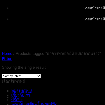
Skip
นายหน้าขายบ้
to
content
นายหน้าขายบ้
Home
/
Products tagged “อาคารพาณิชย์ห้าแยกลาดพร้าว”
Filter
Showing the single result
เลือกสินทรัพย์
หน้าแรก
อพาร์ทเม้นท์
เกี่ยวกับเรา
บ้าน
บริการ
บ้านเดี่ยว/โฮมออฟฟิศ
ทรัพย์ฝากขาย