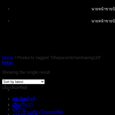
Skip
นายหน้าขายบ้
to
content
นายหน้าขายบ้
Home
/
Products tagged “Dheparamkhamhaeng118”
Filter
Showing the single result
เลือกสินทรัพย์
อพาร์ทเม้นท์
หน้าแรก
เกี่ยวกับเรา
บ้าน
บริการ
บ้านเดี่ยว/โฮมออฟฟิศ
ทรัพย์ฝากขาย