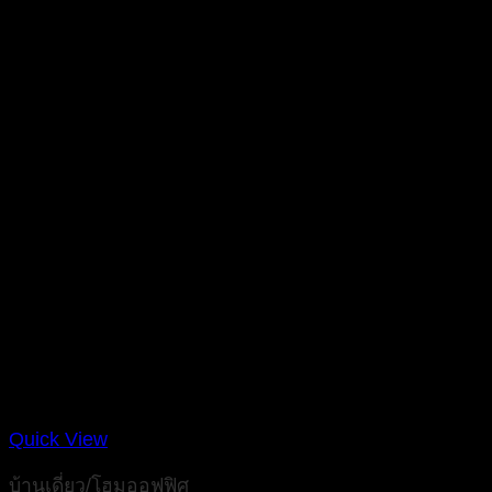
Quick View
บ้านเดี่ยว/โฮมออฟฟิศ