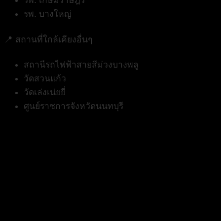
รพ. เกษมราษฎร์
รพ. บางใหญ่
📍
สถานที่ใกล้เคียงอื่นๆ
สถานีรถไฟฟ้าสายสีม่วงบางพลู
วัดสวนแก้ว
วัดเล่งเน่ยยี่
ศูนย์ราชการจังหวัดนนทบุรี