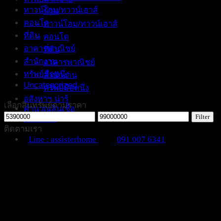
ทาวน์โฮม/ทาวน์เฮาส์
บ้าน
คอนโด
ทาวน์โฮม/ทาวน์เฮาส์
ที่ดิน
คอนโด
อาคารพาณิชย์
ที่ดิน
สำนักงาน
อาคารพาณิชย์
ทรัพย์มือหนึ่ง
สำนักงาน
Uncategorized
ทรัพย์มือหนึ่ง
อสังหาฯ น่ารู้
เลือกสินทรัพย์ตามราคา
คำนวณสินเชื่อ
Min
Max
Filter
ติดต่อเรา
price
price
ติดตามเรา
Line : assisterhome
091 007 6341