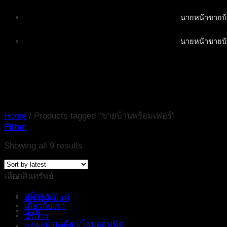
Skip
นายหน้าขายบ้
to
content
นายหน้าขายบ้
Home
/
Products tagged “ขายบ้านพร้อมเฟอร์”
Filter
Showing all 9 results
เลือกสินทรัพย์
หน้าแรก
อพาร์ทเม้นท์
เกี่ยวกับเรา
บ้าน
บริการ
บ้านเดี่ยว/โฮมออฟฟิศ
ทรัพย์ฝากขาย